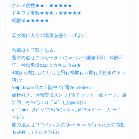
グルメ度数★★～★★★★★
ドキワク度数★★★～★★★★★
経験値★★★★★
③お気に入りの場所を盛り上げよ♪
吾輩はトラ猫である。
吾輩の名はアルセ〜ヌ・にゃパン☆国籍不明、年齢不
詳、神出鬼没cat♪☆カキコ自由★
4歳から数は少ないけど飛行機旅行☆旅行大好きのトラ
猫♪☆
Yelp Japan日本上陸中2年間Yelp Elite☆
旅行好き、情報交換スレッド&チャット、旅トーク、旅
計画、その他☆♪(=ﾟωﾟ=)_((φωφ))☆
v￣ )★♪_〆(ﾟ▽ﾟ*)ｶｷｺd(＞ω＜｡)ﾎﾟﾁｯ(〃´ー｀人´ー｀
〃)♪☆
旅の達人はココ♪行く所のQuestions や行った所の感想
も共有してﾈｺ♪ﾖﾛｼｸﾈｺ♪