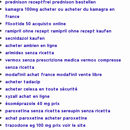
prednison rezeptfrei prednison bestellen
kamagra 100mg acheter ou acheter du kamagra en
france
flixotide 50 acquisto online
ramipril ohne rezept ramipril ohne rezept kaufen
secnidazol kaufen
acheter ambien en ligne
arimidex senza ricetta
vermox senza prescrizione medica vermox compresse
senza ricetta
modafinil achat france modafinil vente libre
acheter tadacip
acheter celexa en toute sécurité
xyzall achat en ligne
ésoméprazole 40 mg prix
paroxetina senza ricetta sereupin senza ricetta
achat paroxetine acheter paroxetine
trazodone eg 100 mg prix voir le site