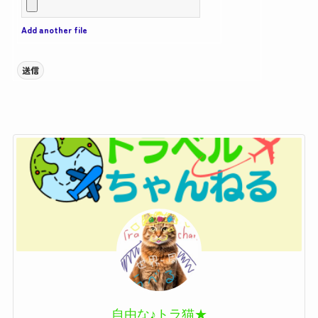
Add another file
送信
自由な♪トラ猫★