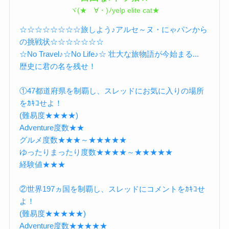
ヾ(★ゝ∀・)ﾉyelp elite cat★
☆☆☆☆☆☆☆☆旅しよう♪アルセ～ヌ・にゃパンから
の挑戦状☆☆☆☆☆☆☆
☆No Travel♪☆No Life♪☆ 壮大な旅物語が今始まる...
歴史に君の名を残せ！
①47都道府県を制覇し、スレッドにお気に入りの場所
をｶｷｺせよ！
(難易度★★★★)
Adventure度数★★
グルメ度数★★★～★★★★★
ゆったりまったり度数★★★★～★★★★★
経験値★★★
②世界197ヵ国を制覇し、スレッドにコメントをｶｷｺせ
よ！
(難易度★★★★★)
Adventure度数★★★★★