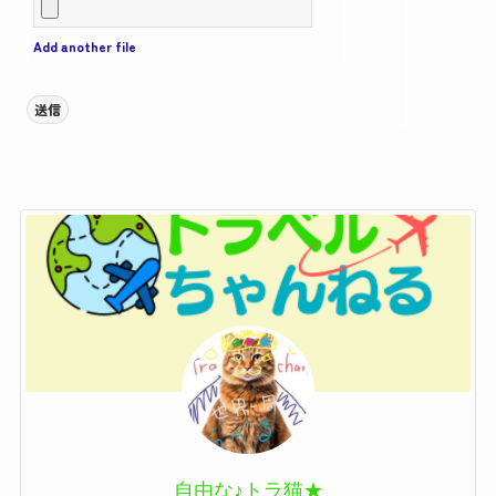
Add another file
送信
自由な♪トラ猫★