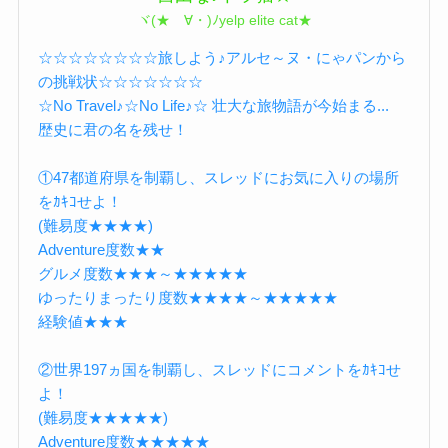
ヾ(★ゝ∀・)ﾉyelp elite cat★
☆☆☆☆☆☆☆☆旅しよう♪アルセ～ヌ・にゃパンから
の挑戦状☆☆☆☆☆☆☆
☆No Travel♪☆No Life♪☆ 壮大な旅物語が今始まる...
歴史に君の名を残せ！
①47都道府県を制覇し、スレッドにお気に入りの場所
をｶｷｺせよ！
(難易度★★★★)
Adventure度数★★
グルメ度数★★★～★★★★★
ゆったりまったり度数★★★★～★★★★★
経験値★★★
②世界197ヵ国を制覇し、スレッドにコメントをｶｷｺせ
よ！
(難易度★★★★★)
Adventure度数★★★★★