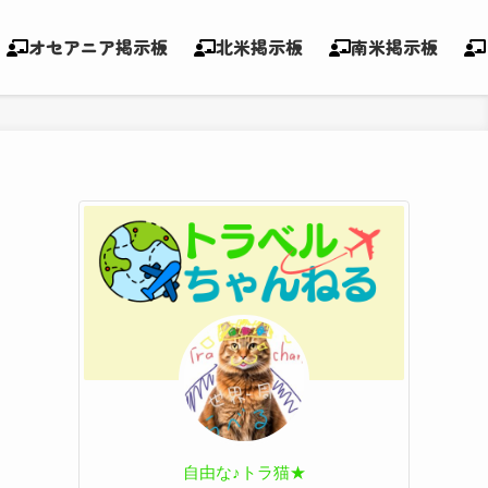
オセアニア掲示板
北米掲示板
南米掲示板
自由な♪トラ猫★