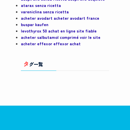
atarax senza ricetta
vareniclina senza ricetta
acheter avodart acheter avodart france
buspar kaufen
levothyrox 50 achat en ligne site fiable
acheter salbutamol comprimé voir le site
acheter effexor effexor achat
タ
グ一覧