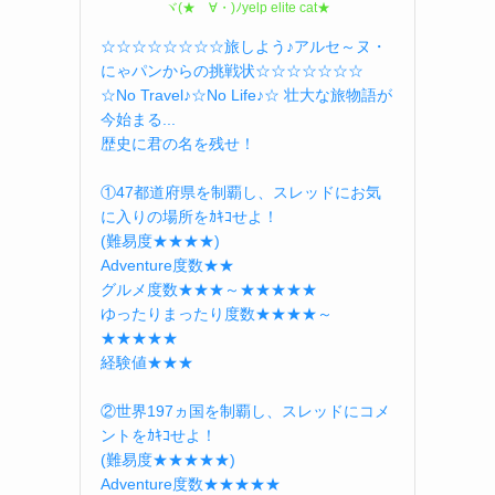
ヾ(★ゝ∀・)ﾉyelp elite cat★
☆☆☆☆☆☆☆☆旅しよう♪アルセ～ヌ・
にゃパンからの挑戦状☆☆☆☆☆☆☆
☆No Travel♪☆No Life♪☆ 壮大な旅物語が
今始まる...
歴史に君の名を残せ！
①47都道府県を制覇し、スレッドにお気
に入りの場所をｶｷｺせよ！
(難易度★★★★)
Adventure度数★★
グルメ度数★★★～★★★★★
ゆったりまったり度数★★★★～
★★★★★
経験値★★★
②世界197ヵ国を制覇し、スレッドにコメ
ントをｶｷｺせよ！
(難易度★★★★★)
Adventure度数★★★★★