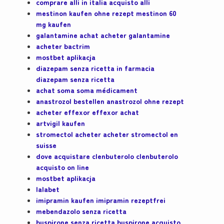
comprare alli in italia acquisto alli
mestinon kaufen ohne rezept mestinon 60
mg kaufen
galantamine achat acheter galantamine
acheter bactrim
mostbet aplikacja
diazepam senza ricetta in farmacia
diazepam senza ricetta
achat soma soma médicament
anastrozol bestellen anastrozol ohne rezept
acheter effexor effexor achat
artvigil kaufen
stromectol acheter acheter stromectol en
suisse
dove acquistare clenbuterolo clenbuterolo
acquisto on line
mostbet aplikacja
lalabet
imipramin kaufen imipramin rezeptfrei
mebendazolo senza ricetta
buspirone senza ricetta buspirone acquisto