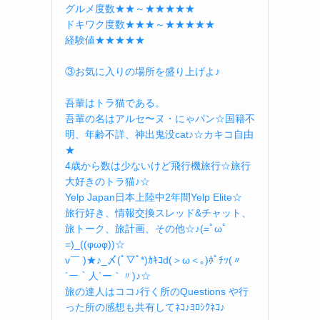
グルメ度数★★～★★★★★
ドキワク度数★★★～★★★★★
経験値★★★★★
③お気に入りの場所を盛り上げよ♪
吾輩はトラ猫である。
吾輩の名はアルセ〜ヌ・にゃパン☆国籍不
明、年齢不詳、神出鬼没cat♪☆カキコ自由
★
4歳から数は少ないけど飛行機旅行☆旅行
大好きのトラ猫♪☆
Yelp Japan日本上陸中2年間Yelp Elite☆
旅行好き、情報交換スレッド&チャット、
旅トーク、旅計画、その他☆♪(=ﾟωﾟ
=)_((φωφ))☆
v￣ )★♪_〆(ﾟ▽ﾟ*)ｶｷｺd(＞ω＜｡)ﾎﾟﾁｯ(〃
´ー｀人´ー｀〃)♪☆
旅の達人はココ♪行く所のQuestions や行
った所の感想も共有してﾈｺ♪ﾖﾛｼｸﾈｺ♪