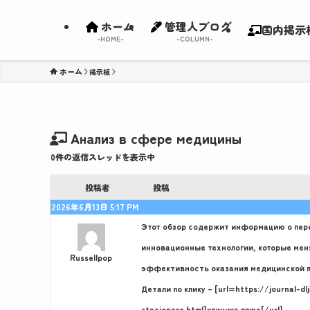
ホーム
管理人ブログ
国内掲示
-HOME-
-COLUMN-
ホーム
Анализ в сфере медицины
0件の返信スレッドを表示中
投稿者
投稿
2026年6月13日 5:17 PM
Этот обзор содержит информацию о пер
инновационные технологии, которые меня
Russellpop
эффективность оказания медицинской 
Детали по клику – [url=https://journal-d
stacionare.html]клиника плюс[/url]