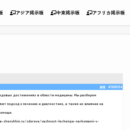
板
アジア掲示板
中東掲示板
アフリカ掲示板
#188094
返信
едовых достижениях в области медицины. Мы разберем
ют подход к лечению и диагностике, а также их влияние на
помощи.
lja-zhenshhin.ru/zdorove/vazhnost-lecheniya-narkomanii-v-