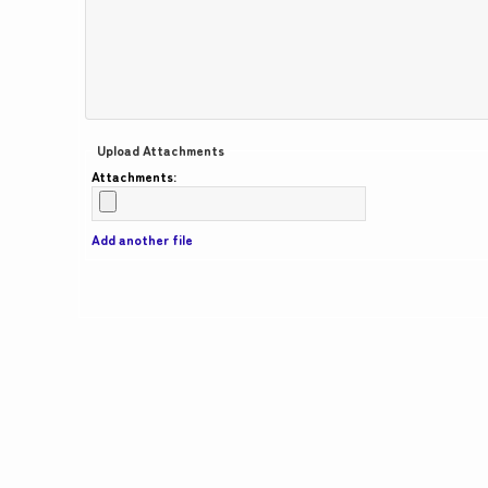
Upload Attachments
Attachments:
Add another file