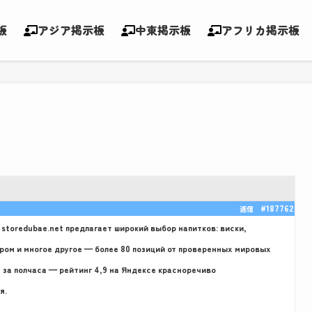
板
アジア掲示板
中東掲示板
アフリカ掲示板
#187762
返信
 storedubae.net предлагает широкий выбор напитков: виски,
, ром и многое другое — более 80 позиций от проверенных мировых
 за полчаса — рейтинг 4,9 на Яндексе красноречиво
я.