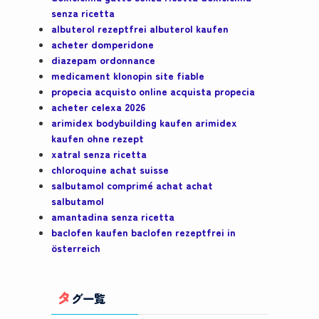
senza ricetta
albuterol rezeptfrei albuterol kaufen
acheter domperidone
diazepam ordonnance
medicament klonopin site fiable
propecia acquisto online acquista propecia
acheter celexa 2026
arimidex bodybuilding kaufen arimidex
kaufen ohne rezept
xatral senza ricetta
chloroquine achat suisse
salbutamol comprimé achat achat
salbutamol
amantadina senza ricetta
baclofen kaufen baclofen rezeptfrei in
österreich
タ
グ一覧