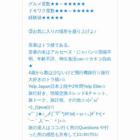
グルメ度数★★～★★★★★
ドキワク度数★★★～★★★★★
経験値★★★★★
③お気に入りの場所を盛り上げよ♪
吾輩はトラ猫である。
吾輩の名はアルセ〜ヌ・にゃパン☆国籍不
明、年齢不詳、神出鬼没cat♪☆カキコ自由
★
4歳から数は少ないけど飛行機旅行☆旅行
大好きのトラ猫♪☆
Yelp Japan日本上陸中2年間Yelp Elite☆
旅行好き、情報交換スレッド&チャット、
旅トーク、旅計画、その他☆♪(=ﾟωﾟ
=)_((φωφ))☆
v￣ )★♪_〆(ﾟ▽ﾟ*)ｶｷｺd(＞ω＜｡)ﾎﾟﾁｯ(〃
´ー｀人´ー｀〃)♪☆
旅の達人はココ♪行く所のQuestions や行
った所の感想も共有してﾈｺ♪ﾖﾛｼｸﾈｺ♪