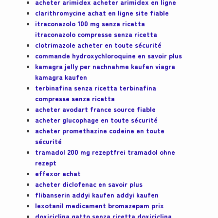
acheter arimidex acheter arimidex en ligne
clarithromycine achat en ligne site fiable
itraconazolo 100 mg senza ricetta
itraconazolo compresse senza ricetta
clotrimazole acheter en toute sécurité
commande hydroxychloroquine en savoir plus
kamagra jelly per nachnahme kaufen viagra
kamagra kaufen
terbinafina senza ricetta terbinafina
compresse senza ricetta
acheter avodart france source fiable
acheter glucophage en toute sécurité
acheter promethazine codeine en toute
sécurité
tramadol 200 mg rezeptfrei tramadol ohne
rezept
effexor achat
acheter diclofenac en savoir plus
flibanserin addyi kaufen addyi kaufen
lexotanil medicament bromazepam prix
doxiciclina gatto senza ricetta doxiciclina