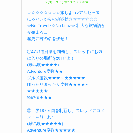
ヾ(★ゝ∀・)ﾉyelp elite cat★
☆☆☆☆☆☆☆☆旅しよう♪アルセ～ヌ・
にゃパンからの挑戦状☆☆☆☆☆☆☆
☆No Travel♪☆No Life♪☆ 壮大な旅物語が
今始まる...
歴史に君の名を残せ！
①47都道府県を制覇し、スレッドにお気
に入りの場所をｶｷｺせよ！
(難易度★★★★)
Adventure度数★★
グルメ度数★★★～★★★★★
ゆったりまったり度数★★★★～
★★★★★
経験値★★★
②世界197ヵ国を制覇し、スレッドにコメ
ントをｶｷｺせよ！
(難易度★★★★★)
Adventure度数★★★★★