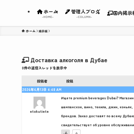
ホーム
管理人ブログ
国内掲示
-HOME-
-COLUMN-
ホーム
Доставка алкоголя в Дубае
0件の返信スレッドを表示中
投稿者
投稿
2026年6月13日 4:48 AM
Ищете
premium beverages Dubai? Магазин
шампанское, вино, текила, джин, коньяк
etokutiete
брендов. Заказ доставят по всему Дубаю
свидетельствует об уровне обслуживани
0