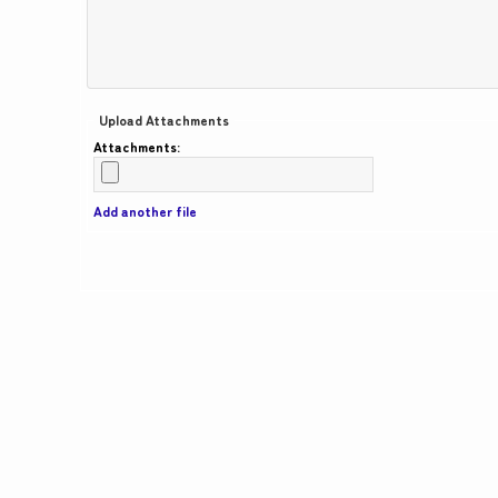
Upload Attachments
Attachments:
Add another file