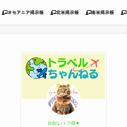
オセアニア掲示板
北米掲示板
南米掲示板
自由な♪トラ猫★