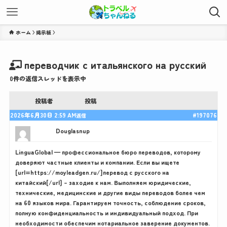
ホーム
переводчик с итальянского на русский
0件の返信スレッドを表示中
投稿者
投稿
2026年6月30日 2:59 AM
#197076
返信
Douglasnup
LinguaGlobal — профессиональное бюро переводов, которому
доверяют частные клиенты и компании. Если вы ищете
[url=https://moyleadgen.ru/]перевод с русского на
китайский[/url] – заходие к нам. Выполняем юридические,
технические, медицинские и другие виды переводов более чем
на 60 языков мира. Гарантируем точность, соблюдение сроков,
полную конфиденциальность и индивидуальный подход. При
необходимости обеспечим нотариальное заверение документов.