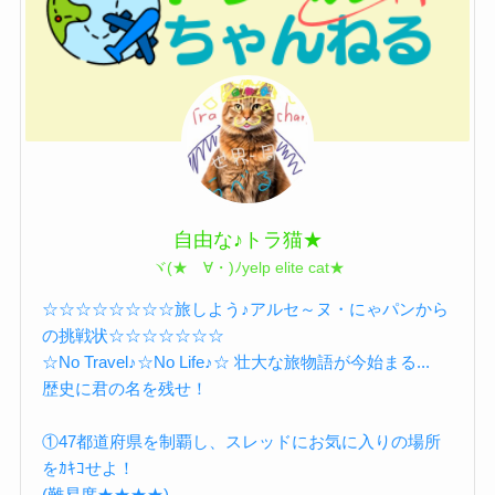
自由な♪トラ猫★
ヾ(★ゝ∀・)ﾉyelp elite cat★
☆☆☆☆☆☆☆☆旅しよう♪アルセ～ヌ・にゃパンから
の挑戦状☆☆☆☆☆☆☆
☆No Travel♪☆No Life♪☆ 壮大な旅物語が今始まる...
歴史に君の名を残せ！
①47都道府県を制覇し、スレッドにお気に入りの場所
をｶｷｺせよ！
(難易度★★★★)