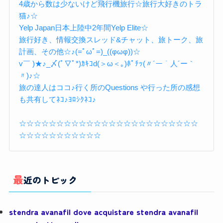
4歳から数は少ないけど飛行機旅行☆旅行大好きのトラ
猫♪☆
Yelp Japan日本上陸中2年間Yelp Elite☆
旅行好き、情報交換スレッド&チャット、旅トーク、旅
計画、その他☆♪(=ﾟωﾟ=)_((φωφ))☆
v￣ )★♪_〆(ﾟ▽ﾟ*)ｶｷｺd(＞ω＜｡)ﾎﾟﾁｯ(〃´ー｀人´ー｀
〃)♪☆
旅の達人はココ♪行く所のQuestions や行った所の感想
も共有してﾈｺ♪ﾖﾛｼｸﾈｺ♪
☆☆☆☆☆☆☆☆☆☆☆☆☆☆☆☆☆☆☆☆☆☆☆☆
☆☆☆☆☆☆☆☆☆☆☆
最近のトピック
stendra avanafil dove acquistare stendra avanafil