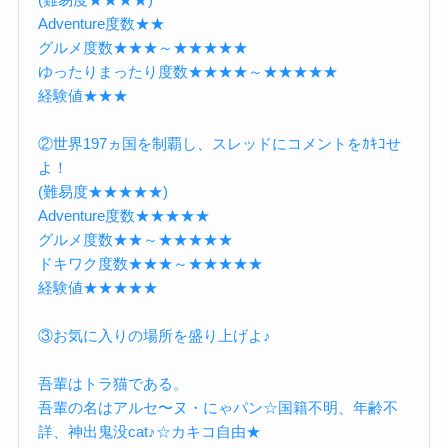
Adventure度数★★
グルメ度数★★★～★★★★★
ゆったりまったり度数★★★★～★★★★★
経験値★★★
②世界197ヵ国を制覇し、スレッドにコメントをｶｷｺせ
よ！
(難易度★★★★★)
Adventure度数★★★★★
グルメ度数★★～★★★★★
ドキワク度数★★★～★★★★★
経験値★★★★★
③お気に入りの場所を盛り上げよ♪
吾輩はトラ猫である。
吾輩の名はアルセ〜ヌ・にゃパン☆国籍不明、年齢不
詳、神出鬼没cat♪☆カキコ自由★