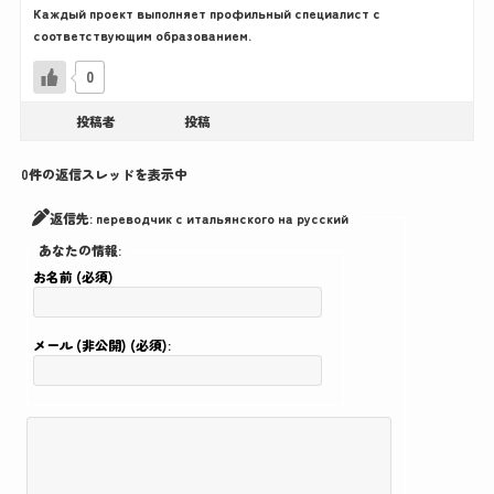
Каждый проект выполняет профильный специалист с
соответствующим образованием.
0
投稿者
投稿
0件の返信スレッドを表示中
返信先: переводчик с итальянского на русский
あなたの情報:
お名前 (必須)
メール (非公開) (必須):