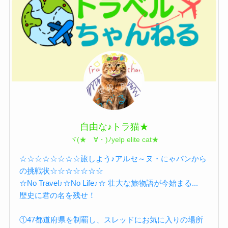
自由な♪トラ猫★
ヾ(★ゝ∀・)ﾉyelp elite cat★
☆☆☆☆☆☆☆☆旅しよう♪アルセ～ヌ・にゃパンから
の挑戦状☆☆☆☆☆☆☆
☆No Travel♪☆No Life♪☆ 壮大な旅物語が今始まる...
歴史に君の名を残せ！
①47都道府県を制覇し、スレッドにお気に入りの場所