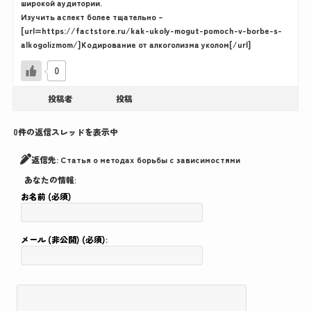
широкой аудитории.
Изучить аспект более тщательно –
[url=https://factstore.ru/kak-ukoly-mogut-pomoch-v-borbe-s-
alkogolizmom/]Кодирование от алкоголизма уколом[/url]
0
投稿者
投稿
0件の返信スレッドを表示中
返信先: Статья о методах борьбы с зависимостями
あなたの情報:
お名前 (必須)
メール (非公開) (必須):