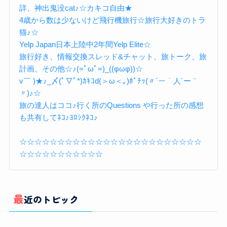
詳、神出鬼没cat♪☆カキコ自由★
4歳から数は少ないけど飛行機旅行☆旅行大好きのトラ
猫♪☆
Yelp Japan日本上陸中2年間Yelp Elite☆
旅行好き、情報交換スレッド&チャット、旅トーク、旅
計画、その他☆♪(=ﾟωﾟ=)_((φωφ))☆
v￣ )★♪_〆(ﾟ▽ﾟ*)ｶｷｺd(＞ω＜｡)ﾎﾟﾁｯ(〃´ー｀人´ー｀
〃)♪☆
旅の達人はココ♪行く所のQuestions や行った所の感想
も共有してﾈｺ♪ﾖﾛｼｸﾈｺ♪
☆☆☆☆☆☆☆☆☆☆☆☆☆☆☆☆☆☆☆☆☆☆☆☆
☆☆☆☆☆☆☆☆☆☆☆
最近のトピック