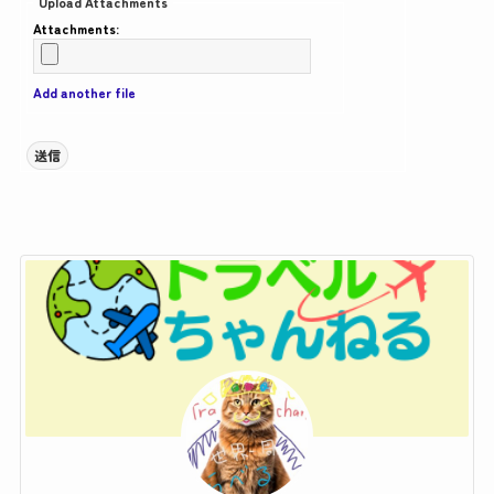
Upload Attachments
Attachments:
Add another file
送信