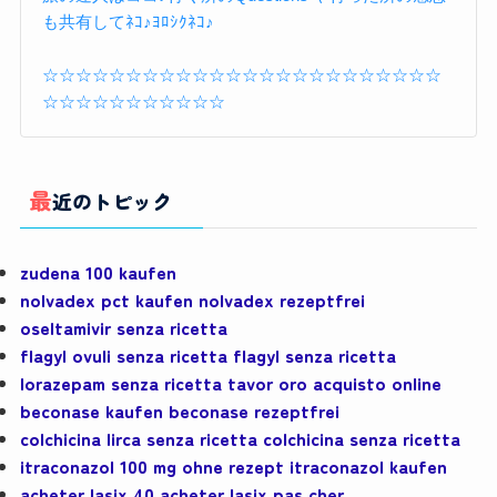
も共有してﾈｺ♪ﾖﾛｼｸﾈｺ♪
☆☆☆☆☆☆☆☆☆☆☆☆☆☆☆☆☆☆☆☆☆☆☆☆
☆☆☆☆☆☆☆☆☆☆☆
最近のトピック
zudena 100 kaufen
nolvadex pct kaufen nolvadex rezeptfrei
oseltamivir senza ricetta
flagyl ovuli senza ricetta flagyl senza ricetta
lorazepam senza ricetta tavor oro acquisto online
beconase kaufen beconase rezeptfrei
colchicina lirca senza ricetta colchicina senza ricetta
itraconazol 100 mg ohne rezept itraconazol kaufen
acheter lasix 40 acheter lasix pas cher