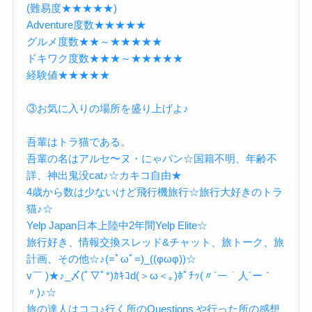
(難易度★★★★★)
Adventure度数★★★★★
グルメ度数★★～★★★★★
ドキワク度数★★★～★★★★★
経験値★★★★★
③お気に入りの場所を盛り上げよ♪
吾輩はトラ猫である。
吾輩の名はアルセ〜ヌ・にゃパン☆国籍不明、年齢不
詳、神出鬼没cat♪☆カキコ自由★
4歳から数は少ないけど飛行機旅行☆旅行大好きのトラ
猫♪☆
Yelp Japan日本上陸中2年間Yelp Elite☆
旅行好き、情報交換スレッド&チャット、旅トーク、旅
計画、その他☆♪(=ﾟωﾟ=)_((φωφ))☆
v￣ )★♪_〆(ﾟ▽ﾟ*)ｶｷｺd(＞ω＜｡)ﾎﾟﾁｯ(〃´ー｀人´ー｀
〃)♪☆
旅の達人はココ♪行く所のQuestions や行った所の感想