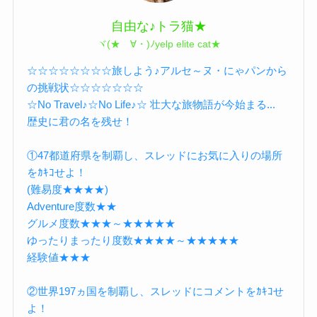
自由な♪トラ猫★
ヾ(★ゝ∀・)ﾉyelp elite cat★
☆☆☆☆☆☆☆☆旅しよう♪アルセ～ヌ・にゃパンから
の挑戦状☆☆☆☆☆☆☆
☆No Travel♪☆No Life♪☆ 壮大な旅物語が今始まる...
歴史に君の名を残せ！
①47都道府県を制覇し、スレッドにお気に入りの場所
をｶｷｺせよ！
(難易度★★★★)
Adventure度数★★
グルメ度数★★★～★★★★★
ゆったりまったり度数★★★★～★★★★★
経験値★★★
②世界197ヵ国を制覇し、スレッドにコメントをｶｷｺせ
よ！