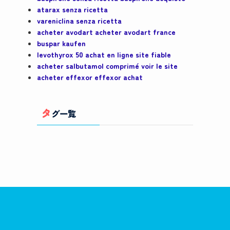
atarax senza ricetta
vareniclina senza ricetta
acheter avodart acheter avodart france
buspar kaufen
levothyrox 50 achat en ligne site fiable
acheter salbutamol comprimé voir le site
acheter effexor effexor achat
タ
グ一覧