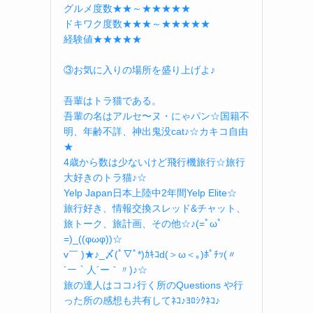
グルメ度数★★～★★★★★
ドキワク度数★★★～★★★★★
経験値★★★★★
③お気に入りの場所を盛り上げよ♪
吾輩はトラ猫である。
吾輩の名はアルセ〜ヌ・にゃパン☆国籍不
明、年齢不詳、神出鬼没cat♪☆カキコ自由
★
4歳から数は少ないけど飛行機旅行☆旅行
大好きのトラ猫♪☆
Yelp Japan日本上陸中2年間Yelp Elite☆
旅行好き、情報交換スレッド&チャット、
旅トーク、旅計画、その他☆♪(=ﾟωﾟ
=)_((φωφ))☆
v￣ )★♪_〆(ﾟ▽ﾟ*)ｶｷｺd(＞ω＜｡)ﾎﾟﾁｯ(〃
´ー｀人´ー｀〃)♪☆
旅の達人はココ♪行く所のQuestions や行
った所の感想も共有してﾈｺ♪ﾖﾛｼｸﾈｺ♪