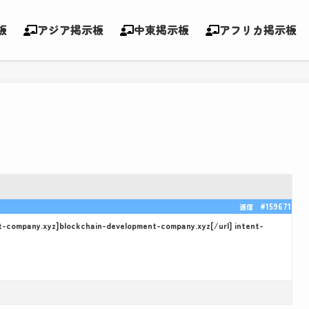
板
アジア掲示板
中東掲示板
アフリカ掲示板
#159671
返信
t-company.xyz]blockchain-development-company.xyz[/url] intent-