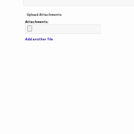
Upload Attachments
Attachments:
Add another file