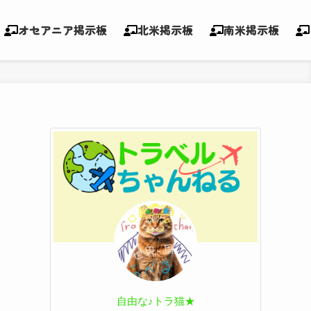
オセアニア掲示板
北米掲示板
南米掲示板
自由な♪トラ猫★