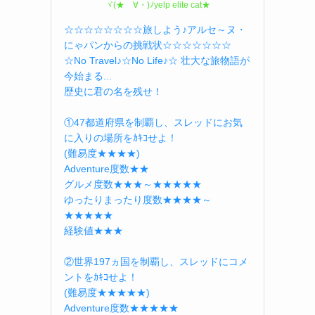
ヾ(★ゝ∀・)ﾉyelp elite cat★
☆☆☆☆☆☆☆☆旅しよう♪アルセ～ヌ・
にゃパンからの挑戦状☆☆☆☆☆☆☆
☆No Travel♪☆No Life♪☆ 壮大な旅物語が
今始まる...
歴史に君の名を残せ！
①47都道府県を制覇し、スレッドにお気
に入りの場所をｶｷｺせよ！
(難易度★★★★)
Adventure度数★★
グルメ度数★★★～★★★★★
ゆったりまったり度数★★★★～
★★★★★
経験値★★★
②世界197ヵ国を制覇し、スレッドにコメ
ントをｶｷｺせよ！
(難易度★★★★★)
Adventure度数★★★★★