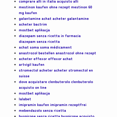
comprare alli in italia acquisto alli
mestinon kaufen ohne rezept mestinon 60
mg kaufen
galantamine achat acheter galantamine
acheter bactrim
mostbet aplikacja
diazepam senza ricetta in farmacia
diazepam senza ricetta
achat soma soma médicament
anastrozol bestellen anastrozol ohne rezept
acheter effexor effexor achat
artvigil kaufen
stromectol acheter acheter stromectol en
suisse
dove acquistare clenbuterolo clenbuterolo
acquisto on line
mostbet aplikacja
lalabet
imipramin kaufen imipramin rezeptfrei
mebendazolo senza ricetta
buspirone senza ricetta buspirone acquisto