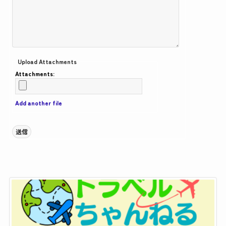
Upload Attachments
Attachments:
Add another file
送信