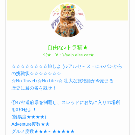
自由な♪トラ猫★
ヾ(★ゝ∀・)ﾉyelp elite cat★
☆☆☆☆☆☆☆☆旅しよう♪アルセ～ヌ・にゃパンから
の挑戦状☆☆☆☆☆☆☆
☆No Travel♪☆No Life♪☆ 壮大な旅物語が今始まる...
歴史に君の名を残せ！
①47都道府県を制覇し、スレッドにお気に入りの場所
をｶｷｺせよ！
(難易度★★★★)
Adventure度数★★
グルメ度数★★★～★★★★★