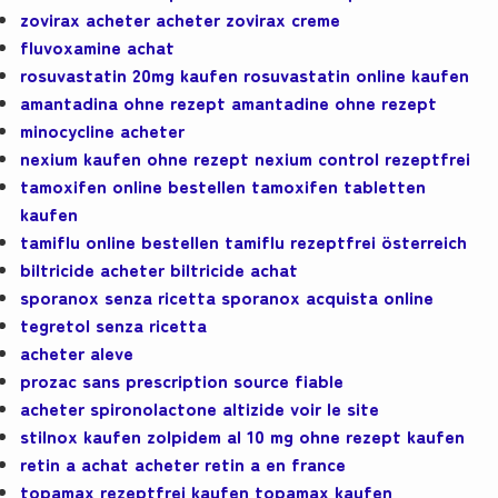
zovirax acheter acheter zovirax creme
fluvoxamine achat
rosuvastatin 20mg kaufen rosuvastatin online kaufen
amantadina ohne rezept amantadine ohne rezept
minocycline acheter
nexium kaufen ohne rezept nexium control rezeptfrei
tamoxifen online bestellen tamoxifen tabletten
kaufen
tamiflu online bestellen tamiflu rezeptfrei österreich
biltricide acheter biltricide achat
sporanox senza ricetta sporanox acquista online
tegretol senza ricetta
acheter aleve
prozac sans prescription source fiable
acheter spironolactone altizide voir le site
stilnox kaufen zolpidem al 10 mg ohne rezept kaufen
retin a achat acheter retin a en france
topamax rezeptfrei kaufen topamax kaufen