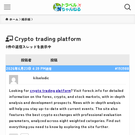
ホーム
Crypto trading platform
0件の返信スレッドを表示中
投稿者
投稿
2026年6月23日 4:39 PM
#193988
返信
kilseIodic
Looking for
crypto trading platform
? Visit foreck.info for detailed
information on the forex, crypto, and stock markets, with in-depth
analysis and development prospects. News with in-depth analysis
will help you stay up-to-date with current events. The site also
features the best crypto exchanges with professional evaluation
parameters, analyzed across eight weighted categories. Find out
everything you need to know by exploring the site further.