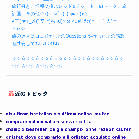
旅行好き、情報交換スレッド&チャット、旅トーク、旅
計画、その他☆♪(=ﾟωﾟ=)_((φωφ))☆
v￣ )★♪_〆(ﾟ▽ﾟ*)ｶｷｺd(＞ω＜｡)ﾎﾟﾁｯ(〃´ー｀人´ー｀
〃)♪☆
旅の達人はココ♪行く所のQuestions や行った所の感想
も共有してﾈｺ♪ﾖﾛｼｸﾈｺ♪
☆☆☆☆☆☆☆☆☆☆☆☆☆☆☆☆☆☆☆☆☆☆☆☆
☆☆☆☆☆☆☆☆☆☆☆
最近のトピック
disulfiram bestellen disulfiram online kaufen
comprare valium valium senza ricetta
champix bestellen belgie champix ohne rezept kaufen
orlistat dove comprarlo alli orlistat acquisto online