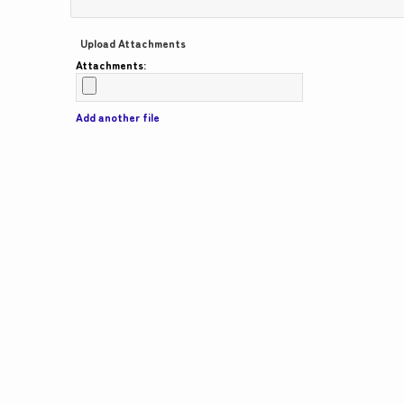
Upload Attachments
Attachments:
Add another file