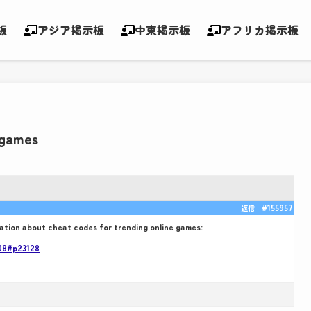
板
アジア掲示板
中東掲示板
アフリカ掲示板
 games
#155957
返信
mation about cheat codes for trending online games:
708#p23128