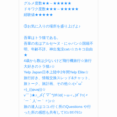
グルメ度数★★～★★★★★
ドキワク度数★★★～★★★★★
経験値★★★★★
③お気に入りの場所を盛り上げよ♪
吾輩はトラ猫である。
吾輩の名はアルセ〜ヌ・にゃパン☆国籍不
明、年齢不詳、神出鬼没cat♪☆カキコ自由
★
4歳から数は少ないけど飛行機旅行☆旅行
大好きのトラ猫♪☆
Yelp Japan日本上陸中2年間Yelp Elite☆
旅行好き、情報交換スレッド&チャット、
旅トーク、旅計画、その他☆♪(=ﾟωﾟ
=)_((φωφ))☆
v￣ )★♪_〆(ﾟ▽ﾟ*)ｶｷｺd(＞ω＜｡)ﾎﾟﾁｯ(〃
´ー｀人´ー｀〃)♪☆
旅の達人はココ♪行く所のQuestions や行
った所の感想も共有してﾈｺ♪ﾖﾛｼｸﾈｺ♪