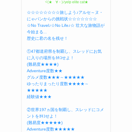
ヾ(★ゝ∀・)ﾉyelp elite cat★
☆☆☆☆☆☆☆☆旅しよう♪アルセ～ヌ・
にゃパンからの挑戦状☆☆☆☆☆☆☆
☆No Travel♪☆No Life♪☆ 壮大な旅物語が
今始まる...
歴史に君の名を残せ！
①47都道府県を制覇し、スレッドにお気
に入りの場所をｶｷｺせよ！
(難易度★★★★)
Adventure度数★★
グルメ度数★★★～★★★★★
ゆったりまったり度数★★★★～
★★★★★
経験値★★★
②世界197ヵ国を制覇し、スレッドにコメ
ントをｶｷｺせよ！
(難易度★★★★★)
Adventure度数★★★★★