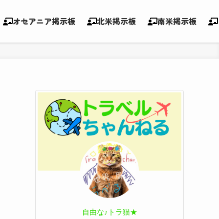
オセアニア掲示板
北米掲示板
南米掲示板
自由な♪トラ猫★