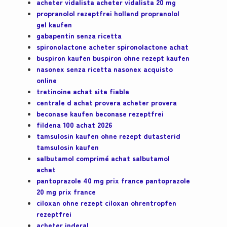
acheter vidalista acheter vidalista 20 mg
propranolol rezeptfrei holland propranolol
gel kaufen
gabapentin senza ricetta
spironolactone acheter spironolactone achat
buspiron kaufen buspiron ohne rezept kaufen
nasonex senza ricetta nasonex acquisto
online
tretinoine achat site fiable
centrale d achat provera acheter provera
beconase kaufen beconase rezeptfrei
fildena 100 achat 2026
tamsulosin kaufen ohne rezept dutasterid
tamsulosin kaufen
salbutamol comprimé achat salbutamol
achat
pantoprazole 40 mg prix france pantoprazole
20 mg prix france
ciloxan ohne rezept ciloxan ohrentropfen
rezeptfrei
acheter inderal