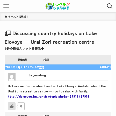
ホーム
Discussing country holidays on Lake
Elovoye — Ural Zori recreation centre
0件の返信スレッドを表示中
投稿者
投稿
2026年6月2日 12:24 AM
#181411
返信
Begnardrog
Hi! Here we discuss about rest on Lake Elovoye. And also about the
Ural Zori recreation centre — how to relax with family:
http://domovou.3nx.ru/viewtopic.php?p=27914#27914
0