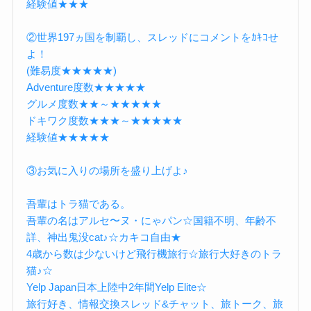
経験値★★★
②世界197ヵ国を制覇し、スレッドにコメントをｶｷｺせ
よ！
(難易度★★★★★)
Adventure度数★★★★★
グルメ度数★★～★★★★★
ドキワク度数★★★～★★★★★
経験値★★★★★
③お気に入りの場所を盛り上げよ♪
吾輩はトラ猫である。
吾輩の名はアルセ〜ヌ・にゃパン☆国籍不明、年齢不
詳、神出鬼没cat♪☆カキコ自由★
4歳から数は少ないけど飛行機旅行☆旅行大好きのトラ
猫♪☆
Yelp Japan日本上陸中2年間Yelp Elite☆
旅行好き、情報交換スレッド&チャット、旅トーク、旅