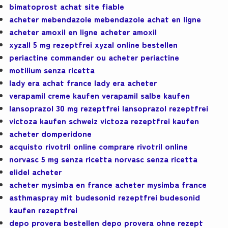
bimatoprost achat site fiable
acheter mebendazole mebendazole achat en ligne
acheter amoxil en ligne acheter amoxil
xyzall 5 mg rezeptfrei xyzal online bestellen
periactine commander ou acheter periactine
motilium senza ricetta
lady era achat france lady era acheter
verapamil creme kaufen verapamil salbe kaufen
lansoprazol 30 mg rezeptfrei lansoprazol rezeptfrei
victoza kaufen schweiz victoza rezeptfrei kaufen
acheter domperidone
acquisto rivotril online comprare rivotril online
norvasc 5 mg senza ricetta norvasc senza ricetta
elidel acheter
acheter mysimba en france acheter mysimba france
asthmaspray mit budesonid rezeptfrei budesonid
kaufen rezeptfrei
depo provera bestellen depo provera ohne rezept