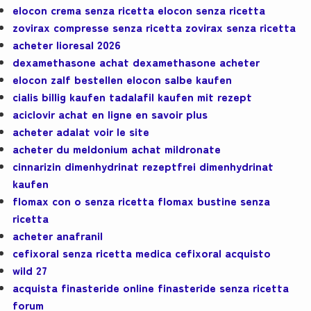
elocon crema senza ricetta elocon senza ricetta
zovirax compresse senza ricetta zovirax senza ricetta
acheter lioresal 2026
dexamethasone achat dexamethasone acheter
elocon zalf bestellen elocon salbe kaufen
cialis billig kaufen tadalafil kaufen mit rezept
aciclovir achat en ligne en savoir plus
acheter adalat voir le site
acheter du meldonium achat mildronate
cinnarizin dimenhydrinat rezeptfrei dimenhydrinat
kaufen
flomax con o senza ricetta flomax bustine senza
ricetta
acheter anafranil
cefixoral senza ricetta medica cefixoral acquisto
wild 27
acquista finasteride online finasteride senza ricetta
forum