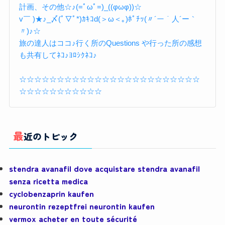
計画、その他☆♪(=ﾟωﾟ=)_((φωφ))☆
v￣ )★♪_〆(ﾟ▽ﾟ*)ｶｷｺd(＞ω＜｡)ﾎﾟﾁｯ(〃´ー｀人´ー｀
〃)♪☆
旅の達人はココ♪行く所のQuestions や行った所の感想
も共有してﾈｺ♪ﾖﾛｼｸﾈｺ♪
☆☆☆☆☆☆☆☆☆☆☆☆☆☆☆☆☆☆☆☆☆☆☆☆
☆☆☆☆☆☆☆☆☆☆☆
最近のトピック
stendra avanafil dove acquistare stendra avanafil
senza ricetta medica
cyclobenzaprin kaufen
neurontin rezeptfrei neurontin kaufen
vermox acheter en toute sécurité