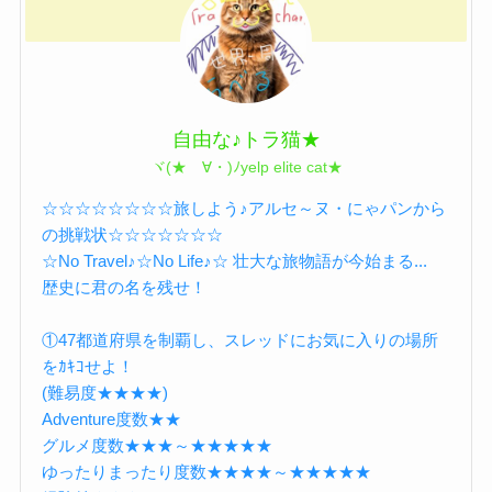
自由な♪トラ猫★
ヾ(★ゝ∀・)ﾉyelp elite cat★
☆☆☆☆☆☆☆☆旅しよう♪アルセ～ヌ・にゃパンから
の挑戦状☆☆☆☆☆☆☆
☆No Travel♪☆No Life♪☆ 壮大な旅物語が今始まる...
歴史に君の名を残せ！
①47都道府県を制覇し、スレッドにお気に入りの場所
をｶｷｺせよ！
(難易度★★★★)
Adventure度数★★
グルメ度数★★★～★★★★★
ゆったりまったり度数★★★★～★★★★★