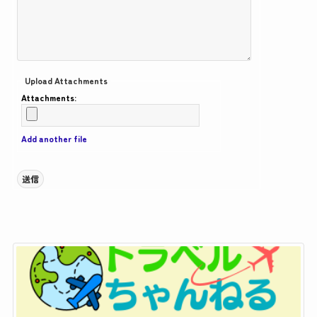
Upload Attachments
Attachments:
Add another file
送信