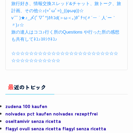
旅行好き、情報交換スレッド&チャット、旅トーク、旅
計画、その他☆♪(=ﾟωﾟ=)_((φωφ))☆
v￣ )★♪_〆(ﾟ▽ﾟ*)ｶｷｺd(＞ω＜｡)ﾎﾟﾁｯ(〃´ー｀人´ー｀
〃)♪☆
旅の達人はココ♪行く所のQuestions や行った所の感想
も共有してﾈｺ♪ﾖﾛｼｸﾈｺ♪
☆☆☆☆☆☆☆☆☆☆☆☆☆☆☆☆☆☆☆☆☆☆☆☆
☆☆☆☆☆☆☆☆☆☆☆
最近のトピック
zudena 100 kaufen
nolvadex pct kaufen nolvadex rezeptfrei
oseltamivir senza ricetta
flagyl ovuli senza ricetta flagyl senza ricetta