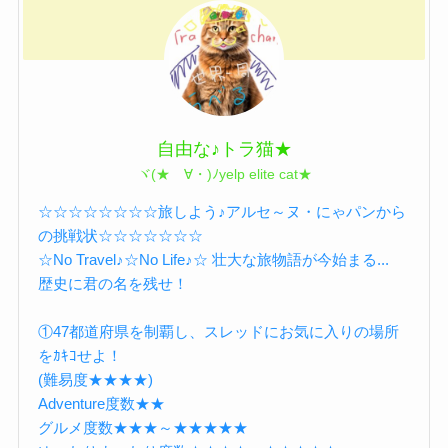
自由な♪トラ猫★
ヾ(★ゝ∀・)ﾉyelp elite cat★
☆☆☆☆☆☆☆☆旅しよう♪アルセ～ヌ・にゃパンから
の挑戦状☆☆☆☆☆☆☆
☆No Travel♪☆No Life♪☆ 壮大な旅物語が今始まる...
歴史に君の名を残せ！
①47都道府県を制覇し、スレッドにお気に入りの場所
をｶｷｺせよ！
(難易度★★★★)
Adventure度数★★
グルメ度数★★★～★★★★★