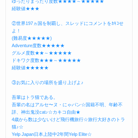
ゆったりまったり度数★★★★～★★★★★
経験値★★★
②世界197ヵ国を制覇し、スレッドにコメントをｶｷｺせ
よ！
(難易度★★★★★)
Adventure度数★★★★★
グルメ度数★★～★★★★★
ドキワク度数★★★～★★★★★
経験値★★★★★
③お気に入りの場所を盛り上げよ♪
吾輩はトラ猫である。
吾輩の名はアルセ〜ヌ・にゃパン☆国籍不明、年齢不
詳、神出鬼没cat♪☆カキコ自由★
4歳から数は少ないけど飛行機旅行☆旅行大好きのトラ
猫♪☆
Yelp Japan日本上陸中2年間Yelp Elite☆