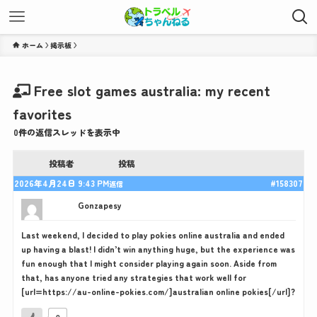
ホーム
Free slot games australia: my recent
favorites
0件の返信スレッドを表示中
投稿者
投稿
2026年4月24日 9:43 PM
#158307
返信
Gonzapesy
Last weekend, I decided to play pokies online australia and ended
up having a blast! I didn’t win anything huge, but the experience was
fun enough that I might consider playing again soon. Aside from
that, has anyone tried any strategies that work well for
[url=https://au-online-pokies.com/]australian online pokies[/url]?