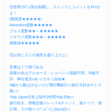
②世界197ヵ国を制覇し、スレッドにコメントをｶｷｺせ
よ！
(難易度★★★★★)
Adventure度数★★★★★
グルメ度数★★～★★★★★
ドキワク度数★★★～★★★★★
経験値★★★★★
③お気に入りの場所を盛り上げよ♪
吾輩はトラ猫である。
吾輩の名はアルセ〜ヌ・にゃパン☆国籍不明、年齢不
詳、神出鬼没cat♪☆カキコ自由★
4歳から数は少ないけど飛行機旅行☆旅行大好きのトラ
猫♪☆
Yelp Japan日本上陸中2年間Yelp Elite☆
旅行好き、情報交換スレッド&チャット、旅トーク、旅
計画、その他☆♪(=ﾟωﾟ=)_((φωφ))☆