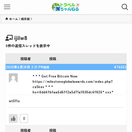
ホーム
ijilw8
0件の返信スレッドを表示中
投稿者
投稿
2025年6月30日 2:31 PM
#76053
返信
* * * Get Free Bitcoin Now:
https://milestoneglobalawards.com/index.php?
ce5kev * * *
hs=0dd4fbfaa6d6ff2a5d71a1030dc6f826* ххх*
wt511o
0
投稿者
投稿