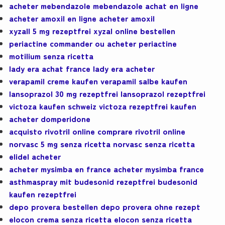
acheter mebendazole mebendazole achat en ligne
acheter amoxil en ligne acheter amoxil
xyzall 5 mg rezeptfrei xyzal online bestellen
periactine commander ou acheter periactine
motilium senza ricetta
lady era achat france lady era acheter
verapamil creme kaufen verapamil salbe kaufen
lansoprazol 30 mg rezeptfrei lansoprazol rezeptfrei
victoza kaufen schweiz victoza rezeptfrei kaufen
acheter domperidone
acquisto rivotril online comprare rivotril online
norvasc 5 mg senza ricetta norvasc senza ricetta
elidel acheter
acheter mysimba en france acheter mysimba france
asthmaspray mit budesonid rezeptfrei budesonid
kaufen rezeptfrei
depo provera bestellen depo provera ohne rezept
elocon crema senza ricetta elocon senza ricetta