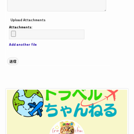
Upload Attachments
Attachments:
Add another file
送信