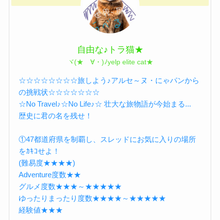
自由な♪トラ猫★
ヾ(★ゝ∀・)ﾉyelp elite cat★
☆☆☆☆☆☆☆☆旅しよう♪アルセ～ヌ・にゃパンから
の挑戦状☆☆☆☆☆☆☆
☆No Travel♪☆No Life♪☆ 壮大な旅物語が今始まる...
歴史に君の名を残せ！
①47都道府県を制覇し、スレッドにお気に入りの場所
をｶｷｺせよ！
(難易度★★★★)
Adventure度数★★
グルメ度数★★★～★★★★★
ゆったりまったり度数★★★★～★★★★★
経験値★★★