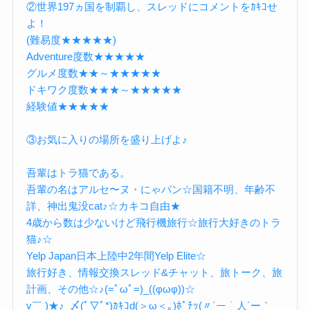
②世界197ヵ国を制覇し、スレッドにコメントをｶｷｺせ
よ！
(難易度★★★★★)
Adventure度数★★★★★
グルメ度数★★～★★★★★
ドキワク度数★★★～★★★★★
経験値★★★★★
③お気に入りの場所を盛り上げよ♪
吾輩はトラ猫である。
吾輩の名はアルセ〜ヌ・にゃパン☆国籍不明、年齢不
詳、神出鬼没cat♪☆カキコ自由★
4歳から数は少ないけど飛行機旅行☆旅行大好きのトラ
猫♪☆
Yelp Japan日本上陸中2年間Yelp Elite☆
旅行好き、情報交換スレッド&チャット、旅トーク、旅
計画、その他☆♪(=ﾟωﾟ=)_((φωφ))☆
v￣ )★♪_〆(ﾟ▽ﾟ*)ｶｷｺd(＞ω＜｡)ﾎﾟﾁｯ(〃´ー｀人´ー｀