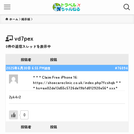
ホーム
vd7pex
0件の返信スレッドを表示中
投稿者
投稿
2025年6月30日 6:55 PM
#76094
返信
* * * Claim Free iPhone 16:
https://shoecareclinic.co.uk/index.php?fcshqb * *
* hs=ae02de13d55c5726de19bfd012920e56* ххх*
2yk4r2
0
投稿者
投稿