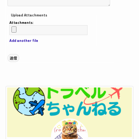
Upload Attachments
Attachments:
Add another file
送信