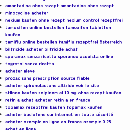
amantadina ohne rezept amantadine ohne rezept
minocycline acheter
nexium kaufen ohne rezept nexium control rezeptfrei
tamoxifen online bestellen tamoxifen tabletten
kaufen
tamiflu online bestellen tamiflu rezeptfrei österreich
biltricide acheter biltricide achat
sporanox senza ricetta sporanox acquista online
tegretol senza ricetta
acheter aleve
prozac sans prescription source fiable
acheter spironolactone altizide voir le site
stilnox kaufen zolpidem al 10 mg ohne rezept kaufen
retin a achat acheter retin a en france
topamax rezeptfrei kaufen topamax kaufen
acheter baclofene sur internet en toute sécurité
acheter ozempic en ligne en france ozempic 0 25
achat en ligne