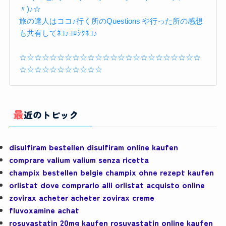
〃)♪☆
旅の達人はココ♪行く所のQuestions や行った所の感想
も共有してﾈｺ♪ﾖﾛｼｸﾈｺ♪
☆☆☆☆☆☆☆☆☆☆☆☆☆☆☆☆☆☆☆☆☆☆☆☆
☆☆☆☆☆☆☆☆☆☆☆
最近のトピック
disulfiram bestellen disulfiram online kaufen
comprare valium valium senza ricetta
champix bestellen belgie champix ohne rezept kaufen
orlistat dove comprarlo alli orlistat acquisto online
zovirax acheter acheter zovirax creme
fluvoxamine achat
rosuvastatin 20mg kaufen rosuvastatin online kaufen