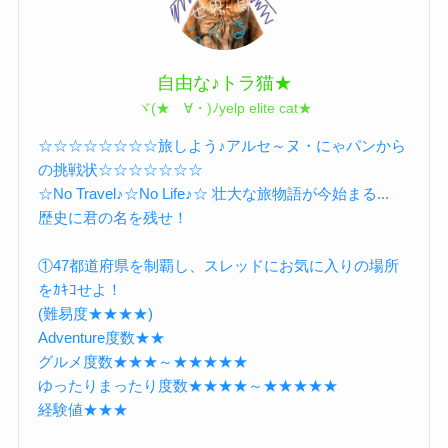
自由な♪トラ猫★
ヾ(★ゝ∀・)ﾉyelp elite cat★
☆☆☆☆☆☆☆☆旅しよう♪アルセ～ヌ・にゃパンから
の挑戦状☆☆☆☆☆☆☆
☆No Travel♪☆No Life♪☆ 壮大な旅物語が今始まる...
歴史に君の名を残せ！
①47都道府県を制覇し、スレッドにお気に入りの場所
をｶｷｺせよ！
(難易度★★★★)
Adventure度数★★
グルメ度数★★★～★★★★★
ゆったりまったり度数★★★★～★★★★★
経験値★★★