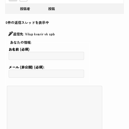
投稿者
投稿
0件の返信スレッドを表示中
返信先: Vilup kvarir vk spb
あなたの情報:
お名前 (必須)
メール (非公開) (必須):