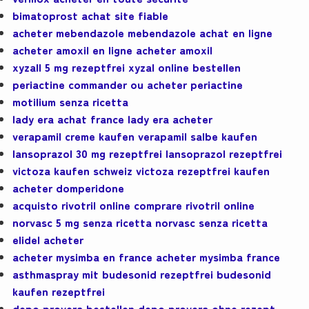
bimatoprost achat site fiable
acheter mebendazole mebendazole achat en ligne
acheter amoxil en ligne acheter amoxil
xyzall 5 mg rezeptfrei xyzal online bestellen
periactine commander ou acheter periactine
motilium senza ricetta
lady era achat france lady era acheter
verapamil creme kaufen verapamil salbe kaufen
lansoprazol 30 mg rezeptfrei lansoprazol rezeptfrei
victoza kaufen schweiz victoza rezeptfrei kaufen
acheter domperidone
acquisto rivotril online comprare rivotril online
norvasc 5 mg senza ricetta norvasc senza ricetta
elidel acheter
acheter mysimba en france acheter mysimba france
asthmaspray mit budesonid rezeptfrei budesonid
kaufen rezeptfrei
depo provera bestellen depo provera ohne rezept