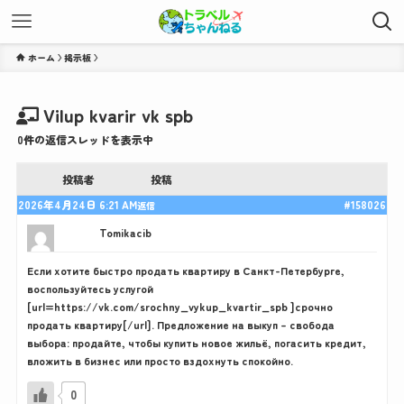
ホーム
Vilup kvarir vk spb
0件の返信スレッドを表示中
投稿者
投稿
2026年4月24日 6:21 AM
#158026
返信
Tomikacib
Если хотите быстро продать квартиру в Санкт-Петербурге,
воспользуйтесь услугой
[url=https://vk.com/srochny_vykup_kvartir_spb ]срочно
продать квартиру[/url]. Предложение на выкуп – свобода
выбора: продайте, чтобы купить новое жильё, погасить кредит,
вложить в бизнес или просто вздохнуть спокойно.
0