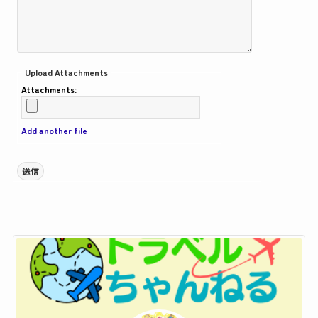
Upload Attachments
Attachments:
Add another file
送信