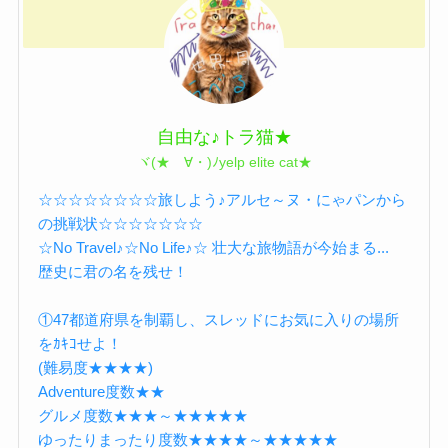
自由な♪トラ猫★
ヾ(★ゝ∀・)ﾉyelp elite cat★
☆☆☆☆☆☆☆☆旅しよう♪アルセ～ヌ・にゃパンから
の挑戦状☆☆☆☆☆☆☆
☆No Travel♪☆No Life♪☆ 壮大な旅物語が今始まる...
歴史に君の名を残せ！
①47都道府県を制覇し、スレッドにお気に入りの場所
をｶｷｺせよ！
(難易度★★★★)
Adventure度数★★
グルメ度数★★★～★★★★★
ゆったりまったり度数★★★★～★★★★★