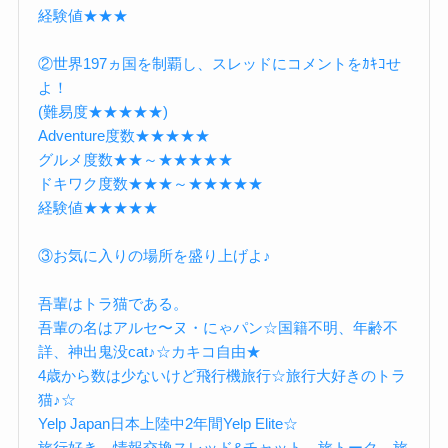
経験値★★★
②世界197ヵ国を制覇し、スレッドにコメントをｶｷｺせ
よ！
(難易度★★★★★)
Adventure度数★★★★★
グルメ度数★★～★★★★★
ドキワク度数★★★～★★★★★
経験値★★★★★
③お気に入りの場所を盛り上げよ♪
吾輩はトラ猫である。
吾輩の名はアルセ〜ヌ・にゃパン☆国籍不明、年齢不
詳、神出鬼没cat♪☆カキコ自由★
4歳から数は少ないけど飛行機旅行☆旅行大好きのトラ
猫♪☆
Yelp Japan日本上陸中2年間Yelp Elite☆
旅行好き、情報交換スレッド&チャット、旅トーク、旅