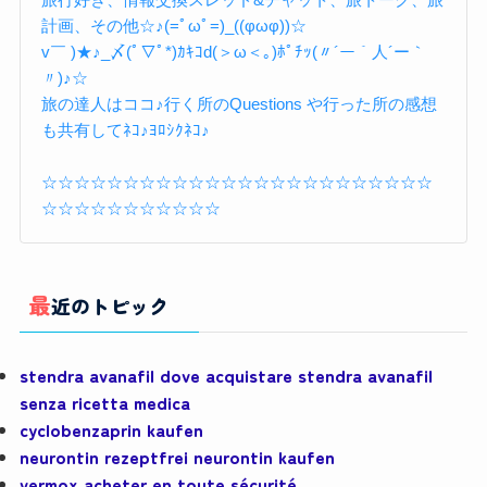
計画、その他☆♪(=ﾟωﾟ=)_((φωφ))☆
v￣ )★♪_〆(ﾟ▽ﾟ*)ｶｷｺd(＞ω＜｡)ﾎﾟﾁｯ(〃´ー｀人´ー｀
〃)♪☆
旅の達人はココ♪行く所のQuestions や行った所の感想
も共有してﾈｺ♪ﾖﾛｼｸﾈｺ♪
☆☆☆☆☆☆☆☆☆☆☆☆☆☆☆☆☆☆☆☆☆☆☆☆
☆☆☆☆☆☆☆☆☆☆☆
最近のトピック
stendra avanafil dove acquistare stendra avanafil
senza ricetta medica
cyclobenzaprin kaufen
neurontin rezeptfrei neurontin kaufen
vermox acheter en toute sécurité